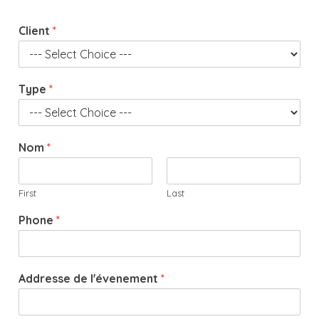
Client
*
Type
*
Nom
*
First
Last
d
Phone
*
e
d
é
b
Addresse de l'évenement
*
u
t